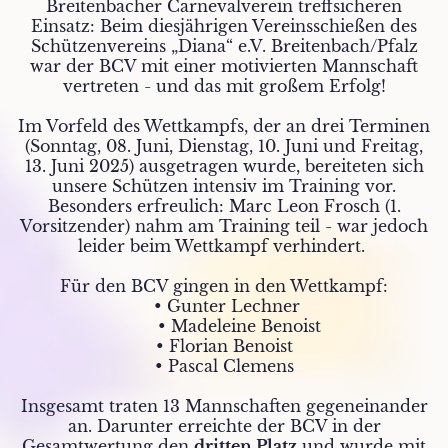
Breitenbacher Carnevalverein treffsicheren
Einsatz: Beim diesjährigen Vereinsschießen des
Schützenvereins „Diana“ e.V. Breitenbach/Pfalz
war der BCV mit einer motivierten Mannschaft
vertreten - und das mit großem Erfolg!
Im Vorfeld des Wettkampfs, der an drei Terminen
(Sonntag, 08. Juni, Dienstag, 10. Juni und Freitag,
13. Juni 2025) ausgetragen wurde, bereiteten sich
unsere Schützen intensiv im Training vor.
Besonders erfreulich: Marc Leon Frosch (1.
Vorsitzender) nahm am Training teil - war jedoch
leider beim Wettkampf verhindert.
Für den BCV gingen in den Wettkampf:
• Gunter Lechner
• Madeleine Benoist
• Florian Benoist
• Pascal Clemens
Insgesamt traten 13 Mannschaften gegeneinander
an. Darunter erreichte der BCV in der
Gesamtwertung den
dritten Platz
und wurde mit