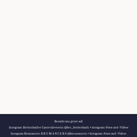
Besucht uns gerne auf:
Instagram:
Breitenbacher Carnevalsverein (@bcv_breitenbach) • Instagram-Fotos und -Videos
Instagram Bromancers:
B R O M A N C E R S (@bro.mancers) • Instagram-Fotos und -Videos