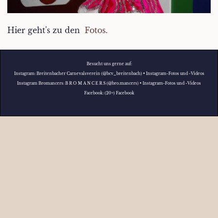
Hier geht's zu den
Fotos.
Besucht uns gerne auf:
Instagram:
Breitenbacher Carnevalsverein (@bcv_breitenbach) • Instagram-Fotos und -Videos
Instagram Bromancers:
B R O M A N C E R S (@bro.mancers) • Instagram-Fotos und -Videos
Facebook:
(20+) Facebook