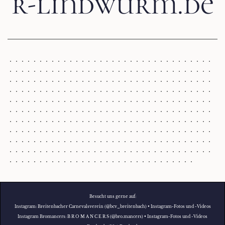
r-lindwurm.de
Besucht uns gerne auf:
Instagram:
Breitenbacher Carnevalsverein (@bcv_breitenbach) • Instagram-Fotos und -Videos
Instagram Bromancers:
B R O M A N C E R S (@bro.mancers) • Instagram-Fotos und -Videos