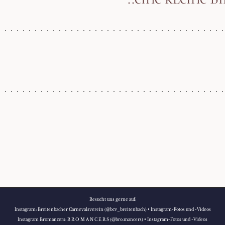
Besucht uns gerne auf:
Instagram:
Breitenbacher Carnevalsverein (@bcv_breitenbach) • Instagram-Fotos und -Videos
Instagram Bromancers:
B R O M A N C E R S (@bro.mancers) • Instagram-Fotos und -Videos