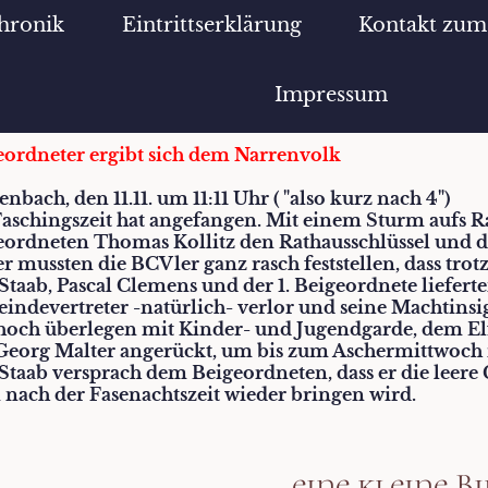
hronik
Eintrittserklärung
Kontakt zu
Impressum
eordneter ergibt sich dem Narrenvolk
enbach, den 11.11. um 11:11 Uhr ( "also kurz nach 4")
Faschingszeit hat angefangen. Mit einem Sturm aufs R
eordneten Thomas Kollitz den Rathausschlüssel und d
r mussten die BCVler ganz rasch feststellen, dass trot
taab, Pascal Clemens und der 1. Beigeordnete lieferte
indevertreter -natürlich- verlor und seine Machtinsi
hoch überlegen mit Kinder- und Jugendgarde, dem Elf
Georg Malter angerückt, um bis zum Aschermittwoch 
Staab versprach dem Beigeordneten, dass er die leere
 nach der Fasenachtszeit wieder bringen wird.
..eine kleine 