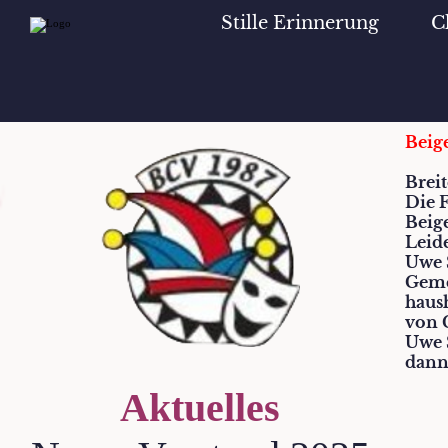
Stille Erinnerung
C
Beig
Breit
Die 
Beig
Leide
Uwe S
Geme
haus
von 
Uwe 
dann
Aktuelles