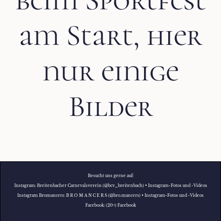
am Start, hier
nur einige
Bilder
Besucht uns gerne auf:
Instagram:
Breitenbacher Carnevalsverein (@bcv_breitenbach) • Instagram-Fotos und -Videos
Instagram Bromancers:
B R O M A N C E R S (@bro.mancers) • Instagram-Fotos und -Videos
Facebook:
(20+) Facebook